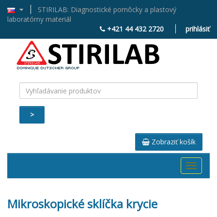
STIRILAB: Diagnostické pomôcky a plastový
laboratórny materiál
+421 44 432 2720
prihlásiť
>
Zobraziť košík
Toggle
navigati
Mikroskopické sklíčka krycie