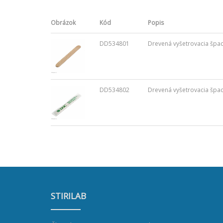
Obrázok
Kód
Popis
DD534801
Drevená vyšetrovacia špach
DD534802
Drevená vyšetrovacia špach
STIRILAB