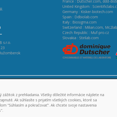
France : Dutscher.com
,
ddd-dist
United Kingdom : Scientificlabs.
l.
Germany : Kisker-biotech.com
Spain : Ddbiolab.com
Italy : Biosigma.com
a
Switzerland : Milian.com
,
Mc2lab
Czech Republic : Muf-pro.cz
Slovakia : Stirilab.com
 s.r.o.
 23
 Ružomberok
A STIAHNUTIE
BECNÉ OBCHODNÉ
 zážitok z prehliadania. Všetky dôležité informácie nájdete na
ANA OSOBNÝCH ÚDAJOV
pnuté. Ak súhlasíte s prijatím všetkých cookies, ktoré sa
lom “Súhlasím a pokračovať". Ak chcete svoje nastavenia
".