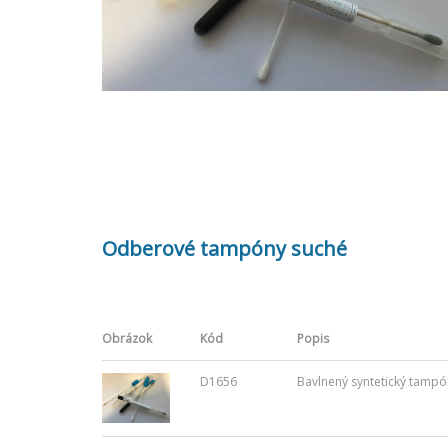
Odberové tampóny suché
Obrázok
Kód
Popis
D1656
Bavlnený syntetický tampón