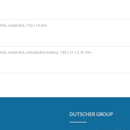
tľa, nesterilná, 150 x 18 mm
tľa, nesterilná, individuálne balená, 180 x 21 x 2,35 mm
DUTSCHER GROUP