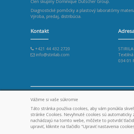
Člen skupiny
Dominique Dutscher Group
.
Diagnostické pomôcky a plastový laboratórny materiá
Výroba, predaj, distribúcia.
Kontakt
Adres
+421 44 432 2720
STIRILAB
info@stirilab.com
Textilná
034 01
ÚVOD
CERTIFIKÁTY
PROMO
OUTLET
N
Vážime si vaše súkromie
PARTNERSKÉ SPOLOČNOSTI
KONTAKT
VŠEO
Táto stránka používa cookies, aby vám ponúkla skvelý
PODMIENKY
REKLAMAČNÝ PORIADOK
OCHR
stránke Cookies. Nevyhnuté cookies sú automaticky za
COOKIES
nachádzajú na tomto webe, môžete to potvrdiť tlačid
upraviť, kliknite na tlačidlo “Upraviť nastavenia cookies