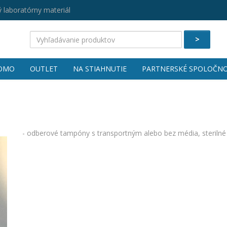
 laboratórny materiál
>
OMO
OUTLET
NA STIAHNUTIE
PARTNERSKÉ SPOLOČNO
- odberové tampóny s transportným alebo bez média, sterilné 