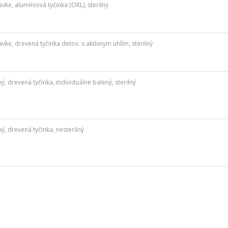
e, alumíniová tyčinka (ORL), sterilný
e, drevená tyčinka detox. s aktívnym uhlím, sterilný
drevená tyčinka, individuálne balený, sterilný
 drevená tyčinka, nesterilný