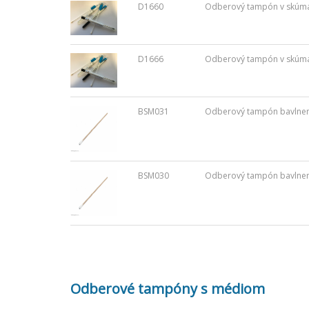
D1660
Odberový tampón v skúmavk
D1666
Odberový tampón v skúmavk
BSM031
Odberový tampón bavlnený, 
BSM030
Odberový tampón bavlnený,
Odberové tampóny s médiom