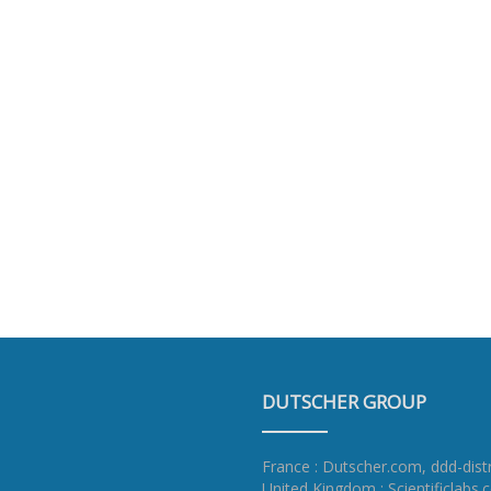
DUTSCHER GROUP
France : Dutscher.com
,
ddd-dist
United Kingdom : Scientificlabs.