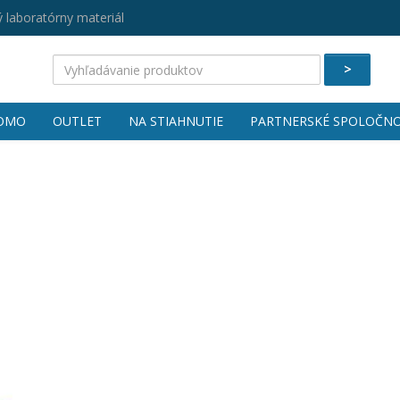
 laboratórny materiál
>
OMO
OUTLET
NA STIAHNUTIE
PARTNERSKÉ SPOLOČNO