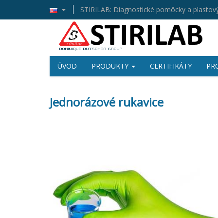
STIRILAB: Diagnostické pomôcky a plastový
ÚVOD
PRODUKTY
CERTIFIKÁTY
PR
Jednorázové rukavice