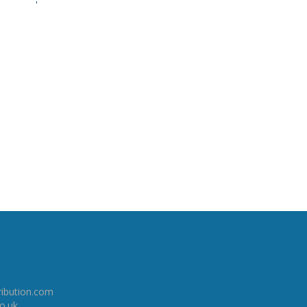
ribution.com
co.uk