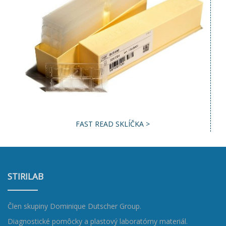
FAST READ SKLÍČKA >
STIRILAB
Člen skupiny
Dominique Dutscher Group
.
Diagnostické pomôcky a plastový laboratórny materiál.