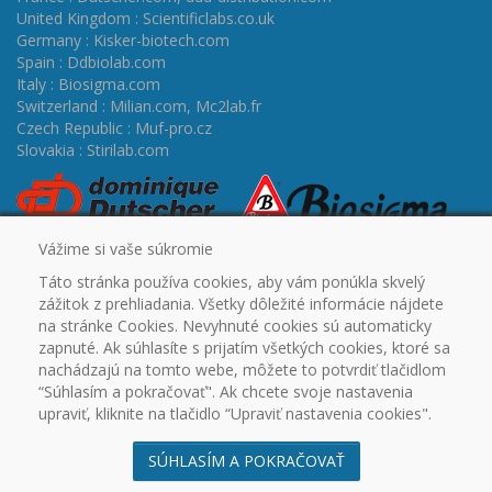
United Kingdom : Scientificlabs.co.uk
Germany : Kisker-biotech.com
Spain : Ddbiolab.com
Italy : Biosigma.com
Switzerland : Milian.com
,
Mc2lab.fr
Czech Republic : Muf-pro.cz
Slovakia : Stirilab.com
Vážime si vaše súkromie
Táto stránka používa cookies, aby vám ponúkla skvelý
zážitok z prehliadania. Všetky dôležité informácie nájdete
na stránke Cookies. Nevyhnuté cookies sú automaticky
zapnuté. Ak súhlasíte s prijatím všetkých cookies, ktoré sa
ÚVOD
CERTIFIKÁTY
PROMO
OUTLET
NA
nachádzajú na tomto webe, môžete to potvrdiť tlačidlom
STIAHNUTIE
PARTNERSKÉ SPOLOČNOSTI
KONTAKT
“Súhlasím a pokračovať". Ak chcete svoje nastavenia
VŠEOBECNÉ OBCHODNÉ PODMIENKY
REKLAMAČNÝ
upraviť, kliknite na tlačidlo “Upraviť nastavenia cookies".
PORIADOK
OCHRANA OSOBNÝCH ÚDAJOV
COOKIES
SÚHLASÍM A POKRAČOVAŤ
© 2003 - 2026
STIRILAB s.r.o.
DUFEKSOFT -
tvorba webstránok, vývoj aplikácií a softvéru na mieru