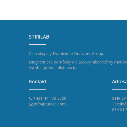
STIRILAB
Člen skupiny
Dominique Dutscher Group
.
Diagnostické pomôcky a plastový laboratórny materiá
Výroba, predaj, distribúcia.
Kontakt
Adres
+421 44 432 2720
STIRILAB
info@stirilab.com
Textilná
034 01