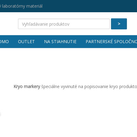
 laboratórny materiál
>
OMO
OUTLET
NA STIAHNUTIE
PARTNERSKÉ SPOLOČNO
Kryo markery
špeciálne vyvinuté na popisovanie kryo produkt