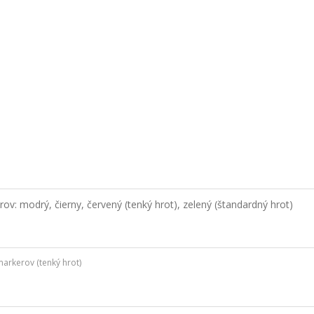
ov: modrý, čierny, červený (tenký hrot), zelený (štandardný hrot)
markerov (tenký hrot)