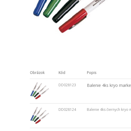
Obrázok
Kód
Popis
DD028123
Balenie 4ks kryo marker
DD028124
Balenie 4ks čiernych kryo 