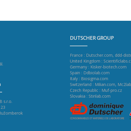
DUTSCHER GROUP
France : Dutscher.com
,
ddd-dist
United Kingdom : Scientificlabs.
l.
Germany : Kisker-biotech.com
Spain : Ddbiolab.com
Italy : Biosigma.com
a
Switzerland : Milian.com
,
Mc2lab
Czech Republic : Muf-pro.cz
Slovakia : Stirilab.com
 s.r.o.
 23
 Ružomberok