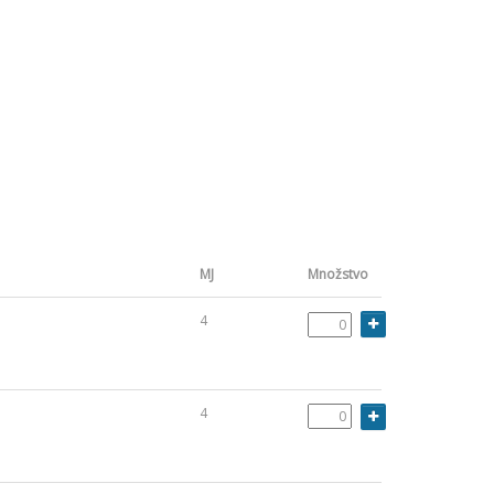
MJ
Množstvo
4
4