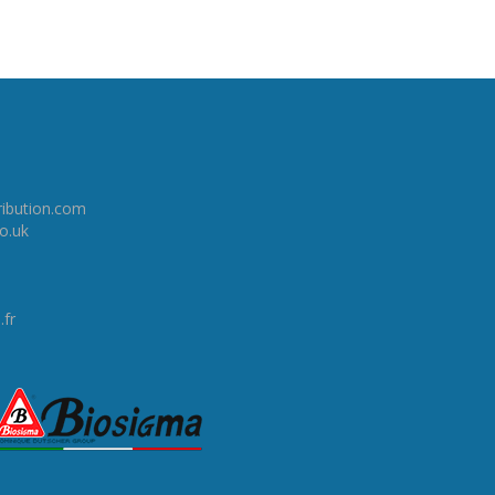
ribution.com
co.uk
.fr