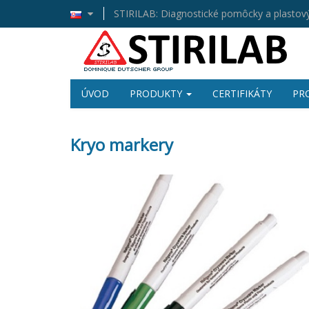
STIRILAB: Diagnostické pomôcky a plastový
ÚVOD
PRODUKTY
CERTIFIKÁTY
PR
Kryo markery