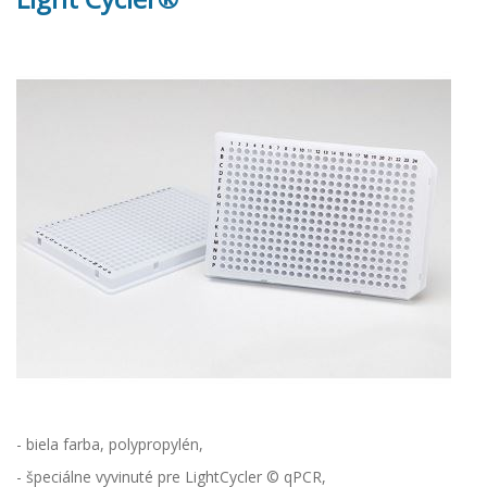
- biela farba, polypropylén,
- špeciálne vyvinuté pre LightCycler © qPCR,