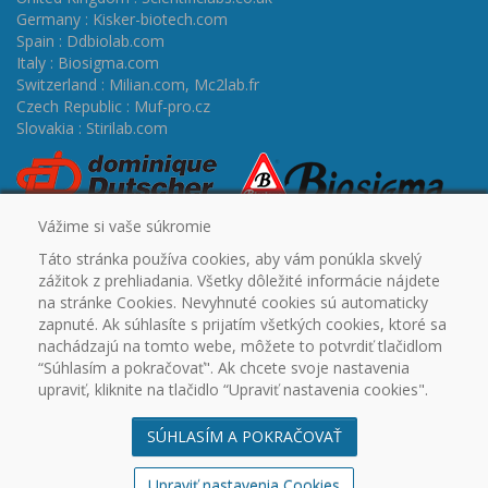
Germany : Kisker-biotech.com
Spain : Ddbiolab.com
Italy : Biosigma.com
Switzerland : Milian.com
,
Mc2lab.fr
Czech Republic : Muf-pro.cz
Slovakia : Stirilab.com
Vážime si vaše súkromie
Táto stránka používa cookies, aby vám ponúkla skvelý
zážitok z prehliadania. Všetky dôležité informácie nájdete
na stránke Cookies. Nevyhnuté cookies sú automaticky
zapnuté. Ak súhlasíte s prijatím všetkých cookies, ktoré sa
ÚVOD
CERTIFIKÁTY
PROMO
OUTLET
NA
nachádzajú na tomto webe, môžete to potvrdiť tlačidlom
STIAHNUTIE
PARTNERSKÉ SPOLOČNOSTI
KONTAKT
“Súhlasím a pokračovať". Ak chcete svoje nastavenia
VŠEOBECNÉ OBCHODNÉ PODMIENKY
REKLAMAČNÝ
upraviť, kliknite na tlačidlo “Upraviť nastavenia cookies".
PORIADOK
OCHRANA OSOBNÝCH ÚDAJOV
COOKIES
SÚHLASÍM A POKRAČOVAŤ
© 2003 - 2026
STIRILAB s.r.o.
DUFEKSOFT -
tvorba webstránok, vývoj aplikácií a softvéru na mieru
Upraviť nastavenia Cookies