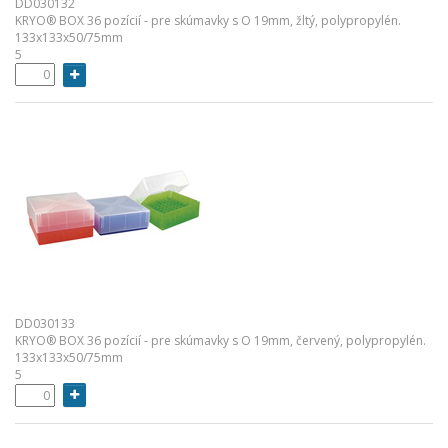
DD030132
KRYO® BOX 36 pozícií - pre skúmavky s O 19mm, žltý, polypropylén.
133x133x50/75mm
5
DD030133
KRYO® BOX 36 pozícií - pre skúmavky s O 19mm, červený, polypropylén.
133x133x50/75mm
5