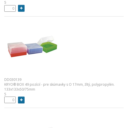
5
DD030139
KRYO® BOX 49 pozícií - pre skúmavky s O 17mm, žltý, polypropylén.
133x133x50/75mm
5