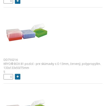
DD750216
KRYO® BOX 81 pozícií - pre skúmavky s O 13mm, červený, polypropylén.
133x133x50/75mm
5