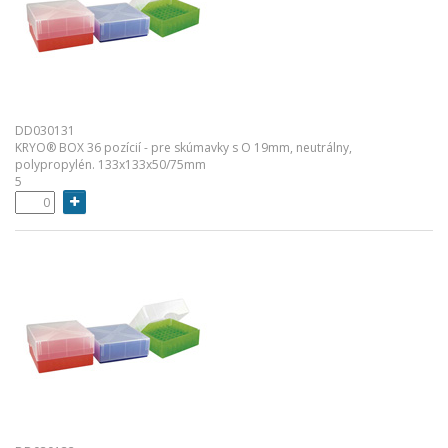
DD030131
KRYO® BOX 36 pozícií - pre skúmavky s O 19mm, neutrálny,
polypropylén. 133x133x50/75mm
5