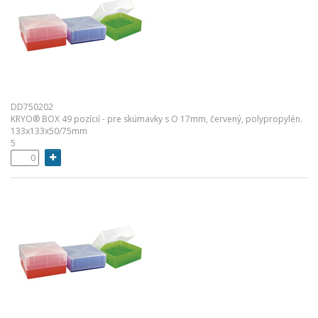
DD750202
KRYO® BOX 49 pozícií - pre skúmavky s O 17mm, červený, polypropylén.
133x133x50/75mm
5