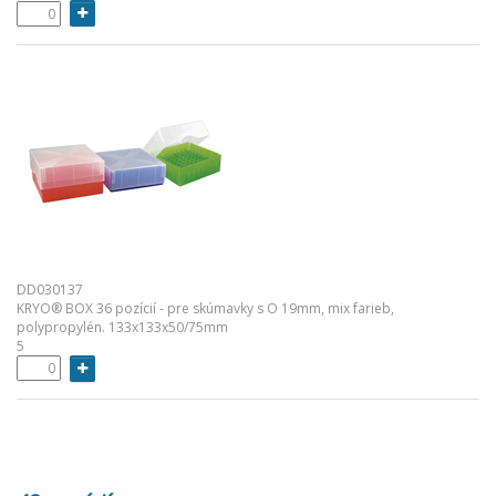
DD030137
KRYO® BOX 36 pozícií - pre skúmavky s O 19mm, mix farieb,
polypropylén. 133x133x50/75mm
5