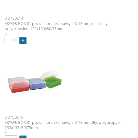
DD750214
KRYO® BOX 81 pozícií - pre skúmavky s O 13mm, neutrálny,
polypropylén. 133x133x50/75mm
5
DD750215
KRYO® BOX 81 pozícií - pre skúmavky s O 13mm, žltý, polypropylén.
133x133x50/75mm
5