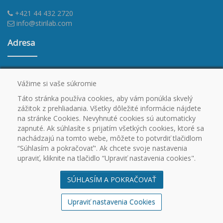
+421 44 432 2720
info@stirilab.com
Adresa
STIRILAB s.r.o.
Textilná 23
Vážime si vaše súkromie
034 01 Ružomberok
Táto stránka používa cookies, aby vám ponúkla skvelý
zážitok z prehliadania. Všetky dôležité informácie nájdete
na stránke Cookies. Nevyhnuté cookies sú automaticky
zapnuté. Ak súhlasíte s prijatím všetkých cookies, ktoré sa
nachádzajú na tomto webe, môžete to potvrdiť tlačidlom
DUTSCHER GROUP
“Súhlasím a pokračovať". Ak chcete svoje nastavenia
upraviť, kliknite na tlačidlo “Upraviť nastavenia cookies".
France : Dutscher.com
,
ddd-distribution.com
SÚHLASÍM A POKRAČOVAŤ
United Kingdom : Scientificlabs.co.uk
Germany : Kisker-biotech.com
Upraviť nastavenia Cookies
Spain : Ddbiolab.com
Italy : Biosigma.com