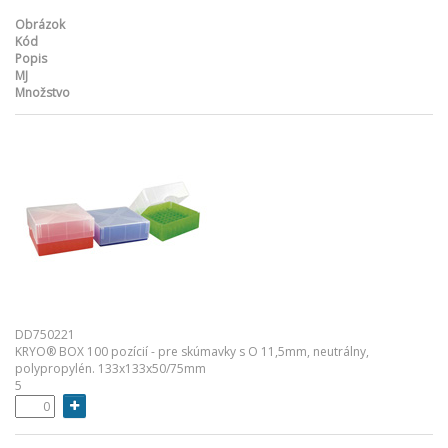
Obrázok
Kód
Popis
MJ
Množstvo
DD750221
KRYO® BOX 100 pozícií - pre skúmavky s O 11,5mm, neutrálny,
polypropylén. 133x133x50/75mm
5