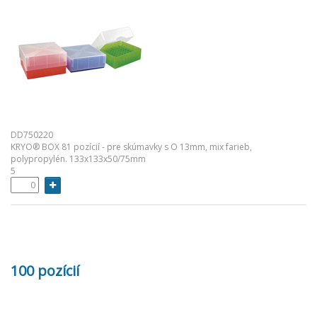
DD750220
KRYO® BOX 81 pozícií - pre skúmavky s O 13mm, mix farieb,
polypropylén. 133x133x50/75mm
5
100 pozícií