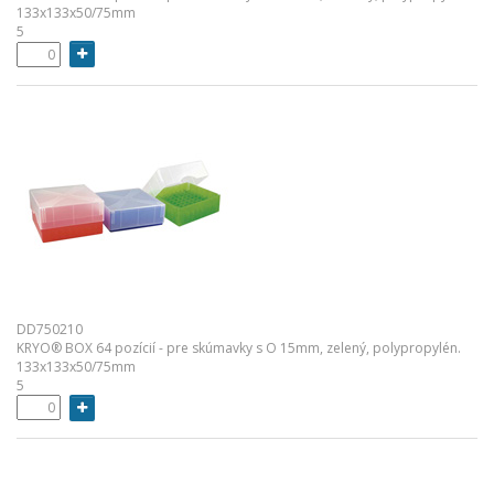
133x133x50/75mm
5
DD750210
KRYO® BOX 64 pozícií - pre skúmavky s O 15mm, zelený, polypropylén.
133x133x50/75mm
5