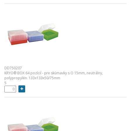
DD750207
KRYO® BOX 64 pozícií - pre skúmavky s O 15mm, neutrálny,
polypropylén. 133x133x50/75mm
5