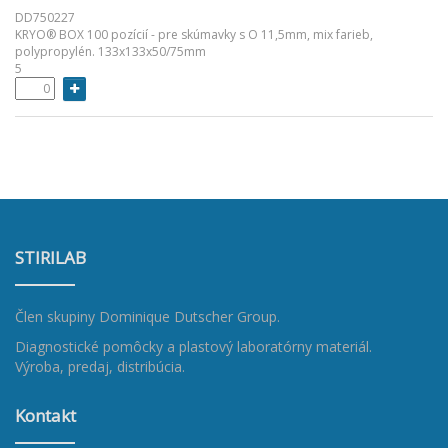
DD750227
KRYO® BOX 100 pozícií - pre skúmavky s O 11,5mm, mix farieb,
polypropylén. 133x133x50/75mm
5
STIRILAB
Člen skupiny
Dominique Dutscher Group
.
Diagnostické pomôcky a plastový laboratórny materiál.
Výroba, predaj, distribúcia.
Kontakt