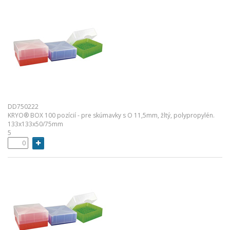
DD750222
KRYO® BOX 100 pozícií - pre skúmavky s O 11,5mm, žltý, polypropylén.
133x133x50/75mm
5