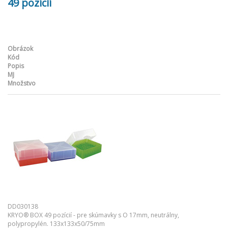
49 pozícií
Obrázok
Kód
Popis
MJ
Množstvo
DD030138
KRYO® BOX 49 pozícií - pre skúmavky s O 17mm, neutrálny,
polypropylén. 133x133x50/75mm