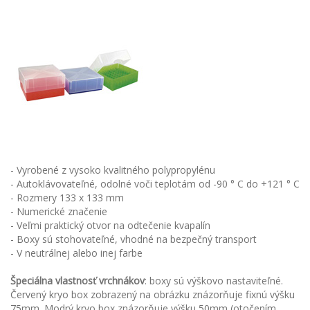
- Vyrobené z vysoko kvalitného polypropylénu
- Autoklávovateľné, odolné voči teplotám od -90 ° C do +121 ° C
- Rozmery 133 x 133 mm
- Numerické značenie
- Veľmi praktický otvor na odtečenie kvapalín
- Boxy sú stohovateľné, vhodné na bezpečný transport
- V neutrálnej alebo inej farbe
Špeciálna vlastnosť vrchnákov
: boxy sú výškovo nastaviteľné.
Červený kryo box zobrazený na obrázku znázorňuje fixnú výšku
75mm. Modrý kryo box znázorňuje výšku 50mm (otočením