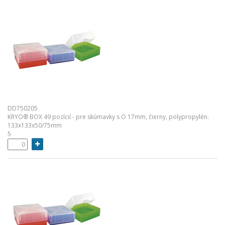
DD750205
KRYO® BOX 49 pozícií - pre skúmavky s O 17mm, čierny, polypropylén.
133x133x50/75mm
5