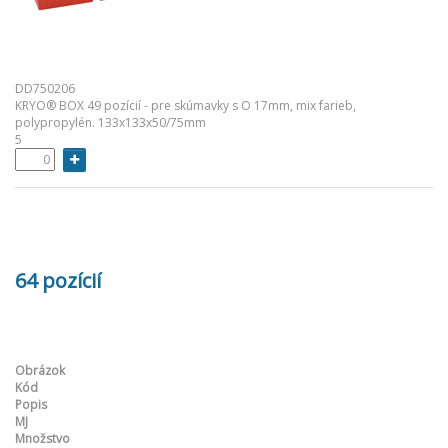
DD750206
KRYO® BOX 49 pozícií - pre skúmavky s O 17mm, mix farieb,
polypropylén. 133x133x50/75mm
5
64 pozícií
Obrázok
Kód
Popis
MJ
Množstvo