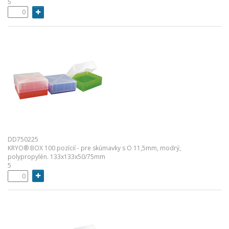
5
DD750225
KRYO® BOX 100 pozícií - pre skúmavky s O 11,5mm, modrý,
polypropylén. 133x133x50/75mm
5