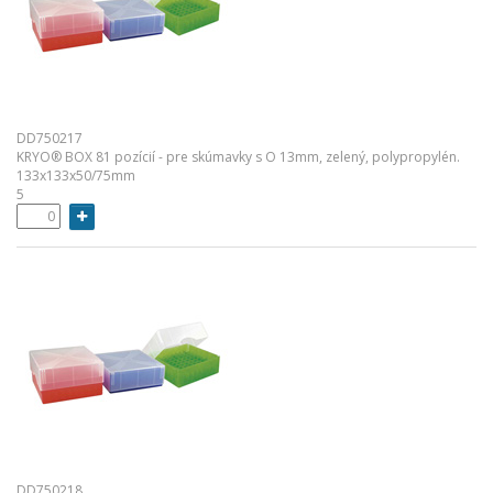
DD750217
KRYO® BOX 81 pozícií - pre skúmavky s O 13mm, zelený, polypropylén.
133x133x50/75mm
5
DD750218