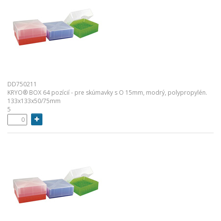
DD750211
KRYO® BOX 64 pozícií - pre skúmavky s O 15mm, modrý, polypropylén.
133x133x50/75mm
5