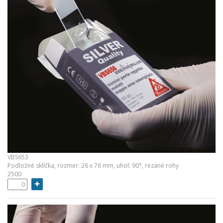
VBS653
Podložné sklíčka, rozmer: 26 x 76 mm, uhol: 90°, rezané rohy
2500