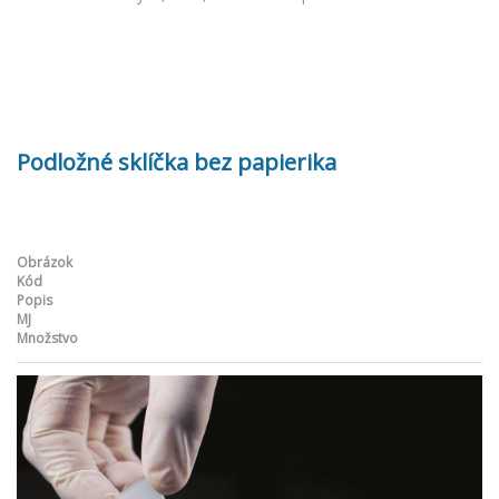
Podložné sklíčka bez papierika
Obrázok
Kód
Popis
MJ
Množstvo