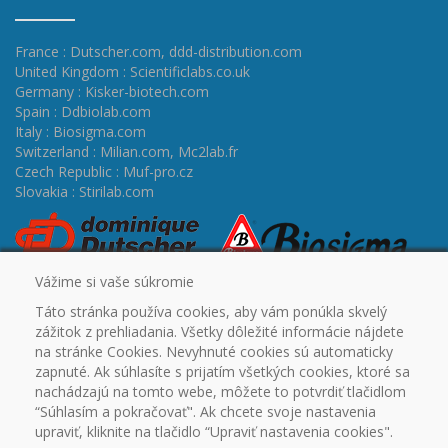
France : Dutscher.com
,
ddd-distribution.com
United Kingdom : Scientificlabs.co.uk
Germany : Kisker-biotech.com
Spain : Ddbiolab.com
Italy : Biosigma.com
Switzerland : Milian.com
,
Mc2lab.fr
Czech Republic : Muf-pro.cz
Slovakia : Stirilab.com
Vážime si vaše súkromie
Táto stránka používa cookies, aby vám ponúkla skvelý
zážitok z prehliadania. Všetky dôležité informácie nájdete
na stránke Cookies. Nevyhnuté cookies sú automaticky
zapnuté. Ak súhlasíte s prijatím všetkých cookies, ktoré sa
ÚVOD
CERTIFIKÁTY
PROMO
OUTLET
NA
nachádzajú na tomto webe, môžete to potvrdiť tlačidlom
STIAHNUTIE
PARTNERSKÉ SPOLOČNOSTI
KONTAKT
“Súhlasím a pokračovať". Ak chcete svoje nastavenia
VŠEOBECNÉ OBCHODNÉ PODMIENKY
REKLAMAČNÝ
upraviť, kliknite na tlačidlo “Upraviť nastavenia cookies".
PORIADOK
OCHRANA OSOBNÝCH ÚDAJOV
COOKIES