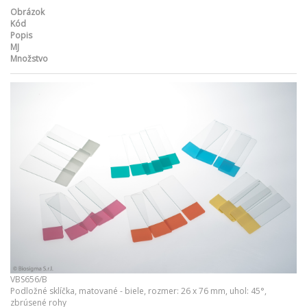
Obrázok
Kód
Popis
MJ
Množstvo
VBS656/B
Podložné sklíčka, matované - biele, rozmer: 26 x 76 mm, uhol: 45°,
zbrúsené rohy