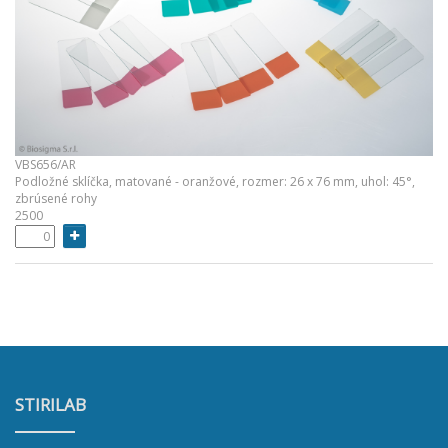
VBS656/AR
Podložné sklíčka, matované - oranžové, rozmer: 26 x 76 mm, uhol: 45°,
zbrúsené rohy
2500
STIRILAB