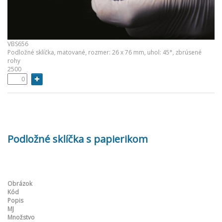
VBS656
Podložné sklíčka, matované, rozmer: 26 x 76 mm, uhol: 45°, zbrúsené
rohy
2500
Podložné sklíčka s papierikom
Obrázok
Kód
Popis
MJ
Množstvo