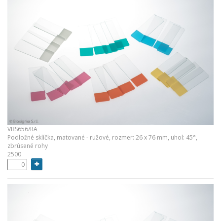
VBS656/RA
Podložné sklíčka, matované - ružové, rozmer: 26 x 76 mm, uhol: 45°,
zbrúsené rohy
2500