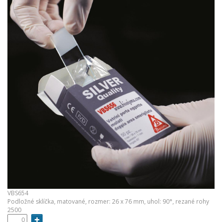
VBS654
Podložné sklíčka, matované, rozmer: 26 x 76 mm, uhol: 90°, rezané rohy
2500