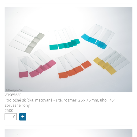
VBS656/G
Podložné sklíčka, matované - žlté, rozmer: 26 x 76 mm, uhol: 45°,
zbrúsené rohy
2500