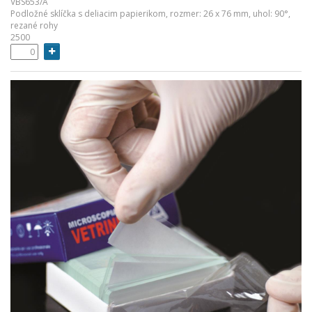
VBS653/A
Podložné sklíčka s deliacim papierikom, rozmer: 26 x 76 mm, uhol: 90°,
rezané rohy
2500