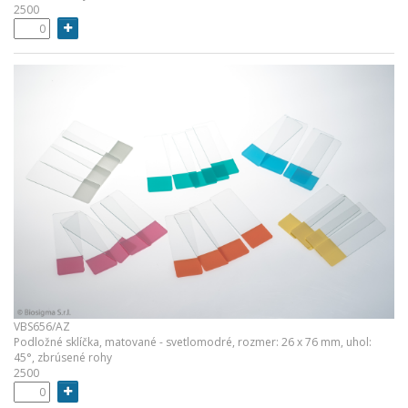
2500
VBS656/AZ
Podložné sklíčka, matované - svetlomodré, rozmer: 26 x 76 mm, uhol:
45°, zbrúsené rohy
2500