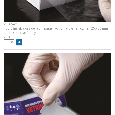
VBS654/A
Podložné sklíčka s deliacim papierikom, matované, rozmer: 26 x 76 mm,
uhol: 90°, rezané rohy
2500