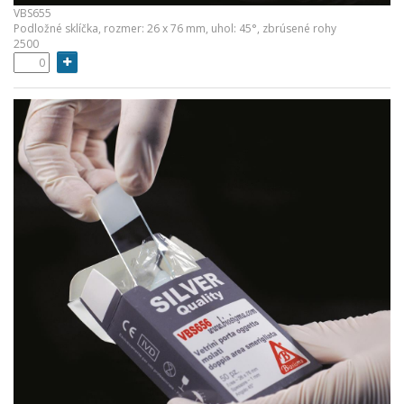
VBS655
Podložné sklíčka, rozmer: 26 x 76 mm, uhol: 45°, zbrúsené rohy
2500