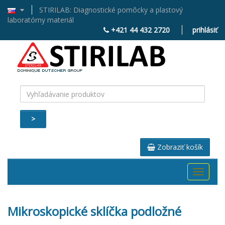
STIRILAB: Diagnostické pomôcky a plastový
laboratórny materiál
+421 44 432 2720
prihlásiť
>
Zobraziť košík
Toggle
navigati
Mikroskopické sklíčka podložné