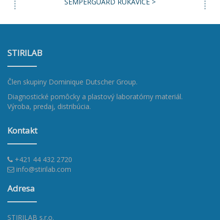
SEMPERGUARD RUKAVICE >
STIRILAB
Člen skupiny
Dominique Dutscher Group
.
Diagnostické pomôcky a plastový laboratórny materiál.
Výroba, predaj, distribúcia.
Kontakt
+421 44 432 2720
info@stirilab.com
Adresa
STIRILAB s.r.o.