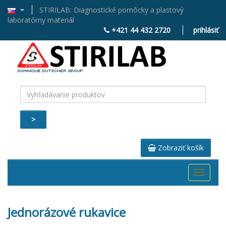
STIRILAB: Diagnostické pomôcky a plastový
laboratórny materiál
+421 44 432 2720
prihlásiť
>
Zobraziť košík
Toggle
navigati
Jednorázové rukavice