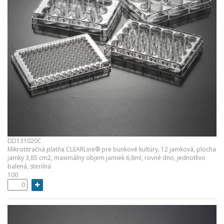
DD131020C
Mikrotitračná platňa CLEARLine® pre bunkové kultúry, 12 jamková, plocha
jamky 3,85 cm2, maximálny objem jamiek 6,8ml, rovné dno, jednotlivo
balená, sterilná
100