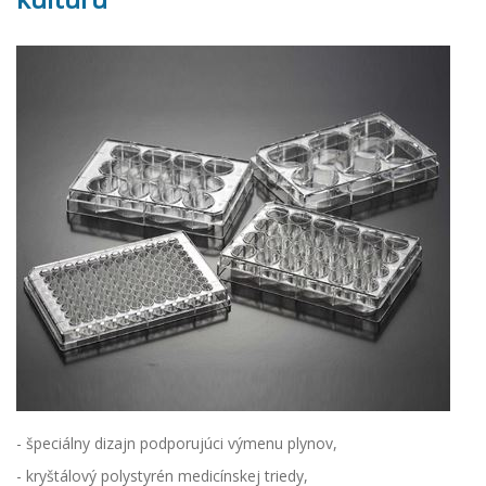
- špeciálny dizajn podporujúci výmenu plynov,
- kryštálový polystyrén medicínskej triedy,