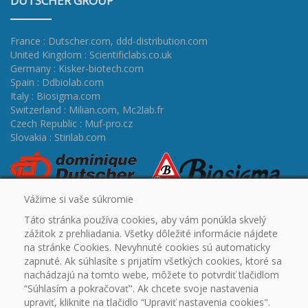
DUTSCHER GROUP
France : Dutscher.com
,
ddd-distribution.com
United Kingdom : Scientificlabs.co.uk
Germany : Kisker-biotech.com
Spain : Ddbiolab.com
Italy : Biosigma.com
Switzerland : Milian.com
,
Mc2lab.fr
Czech Republic : Muf-pro.cz
Slovakia : Stirilab.com
Vážime si vaše súkromie
Táto stránka používa cookies, aby vám ponúkla skvelý
zážitok z prehliadania. Všetky dôležité informácie nájdete
na stránke Cookies. Nevyhnuté cookies sú automaticky
zapnuté. Ak súhlasíte s prijatím všetkých cookies, ktoré sa
ÚVOD
CERTIFIKÁTY
PROMO
OUTLET
NA
nachádzajú na tomto webe, môžete to potvrdiť tlačidlom
STIAHNUTIE
PARTNERSKÉ SPOLOČNOSTI
KONTAKT
“Súhlasím a pokračovať". Ak chcete svoje nastavenia
VŠEOBECNÉ OBCHODNÉ PODMIENKY
REKLAMAČNÝ
upraviť, kliknite na tlačidlo “Upraviť nastavenia cookies".
PORIADOK
OCHRANA OSOBNÝCH ÚDAJOV
COOKIES