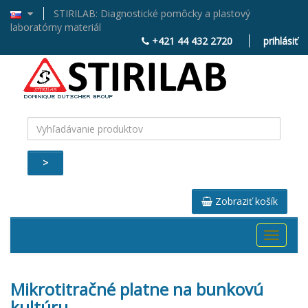
STIRILAB: Diagnostické pomôcky a plastový
laboratórny materiál
+421 44 432 2720
prihlásiť
>
Zobraziť košík
Toggle
navigati
Mikrotitračné platne na bunkovú
kultúru