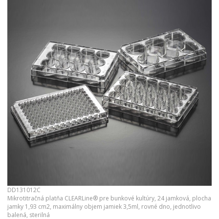
DD131012C
Mikrotitračná platňa CLEARLine® pre bunkové kultúry, 24 jamková, plocha
jamky 1,93 cm2, maximálny objem jamiek 3,5ml, rovné dno, jednotlivo
balená, sterilná