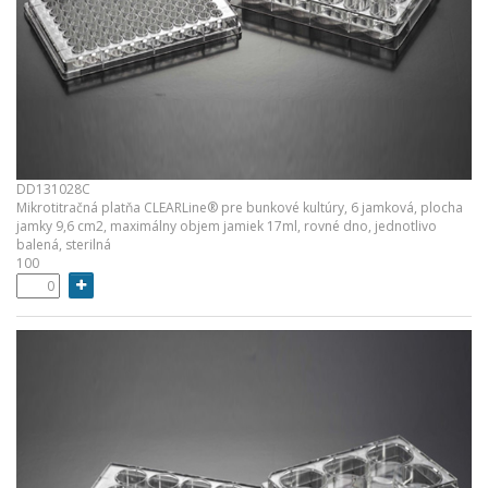
DD131028C
Mikrotitračná platňa CLEARLine® pre bunkové kultúry, 6 jamková, plocha
jamky 9,6 cm2, maximálny objem jamiek 17ml, rovné dno, jednotlivo
balená, sterilná
100