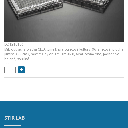
DD131019C
Mikrotitračná platňa CLEARLine® pre bunkové kultúry, 96 jamková, plocha
jamky 0,33 cm2, maximálny objem jamiek 0,39ml, rovné dno, jednotlivo
balená, sterilná
100
STIRILAB