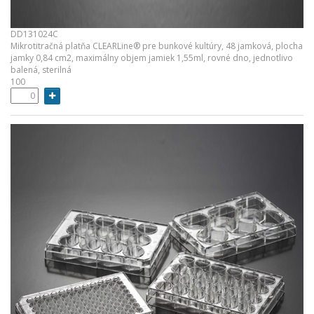
DD131024C
Mikrotitračná platňa CLEARLine® pre bunkové kultúry, 48 jamková, plocha
jamky 0,84 cm2, maximálny objem jamiek 1,55ml, rovné dno, jednotlivo
balená, sterilná
100