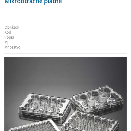
Mikrotitračné platne
Obrázok
Kód
Popis
MJ
Množstvo