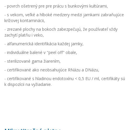
- povrch ošetrený pre pre prácu s bunkovými kultúrami,
- s vekom, veľké a hlboké medzery medzi jamkami zabraňujúce
krížovej kontaminácii,
- zrezané plochy na bokoch zabezpečujú, že používateľ vždy
zachytí platňu i veko,
- alfanumerická identifikácia každej jamky,
- individuálne balené v "peel off" obale,
- sterilizované gama žiarením,
- certifikované ako neobsahujúce RNázu a DNázu,
- certifikované s hladinou endotoxínu < 0,5 EU / ml, certifikáty sú
k dispozícii na vyžiadanie.