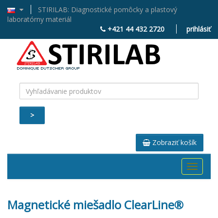
STIRILAB: Diagnostické pomôcky a plastový
laboratórny materiál
+421 44 432 2720
prihlásiť
>
Zobraziť košík
Toggle
navigati
Magnetické miešadlo ClearLine®