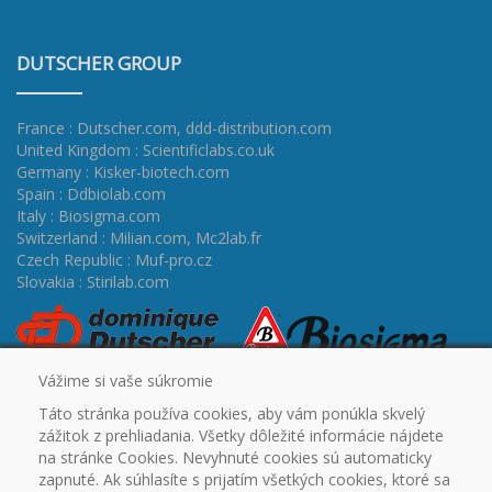
DUTSCHER GROUP
France : Dutscher.com
,
ddd-distribution.com
United Kingdom : Scientificlabs.co.uk
Germany : Kisker-biotech.com
Spain : Ddbiolab.com
Italy : Biosigma.com
Switzerland : Milian.com
,
Mc2lab.fr
Czech Republic : Muf-pro.cz
Slovakia : Stirilab.com
Vážime si vaše súkromie
Táto stránka používa cookies, aby vám ponúkla skvelý
zážitok z prehliadania. Všetky dôležité informácie nájdete
na stránke Cookies. Nevyhnuté cookies sú automaticky
zapnuté. Ak súhlasíte s prijatím všetkých cookies, ktoré sa
ÚVOD
CERTIFIKÁTY
PROMO
OUTLET
NA