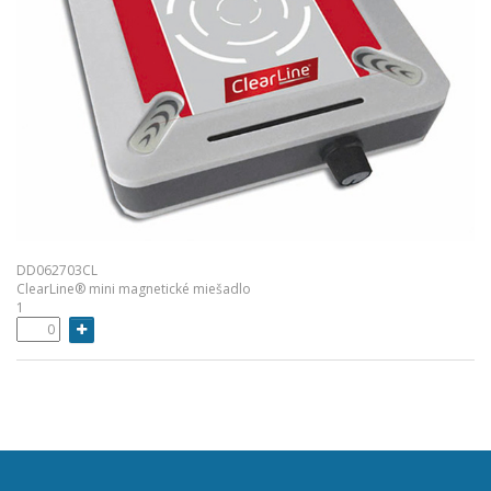
DD062703CL
ClearLine® mini magnetické miešadlo
1