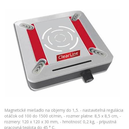
Magnetické miešadlo na objemy do 1,5. - nastaviteľná regulácia
otáčok od 100 do 1500 ot/min, - rozmer platne: 8,5 x 8,5 cm, -
rozmery: 120 x 120 x 30 mm, - hmotnosť: 0,2 kg, - prípustná
pracovná teplota do 45 ° C.