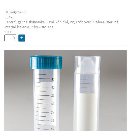
CL475
Centrifugačná skúmavka 50ml, kónická, PP, šróbovací uzáver, sterilná,
interné balenie 25ks v stojane
500