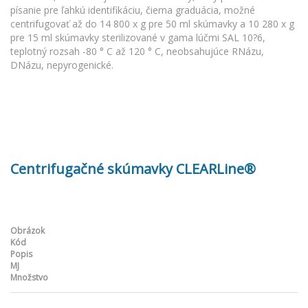
písanie pre ľahkú identifikáciu, čierna graduácia, možné
centrifugovať až do 14 800 x g pre 50 ml skúmavky a 10 280 x g
pre 15 ml skúmavky sterilizované v gama lúčmi SAL 10?6,
teplotný rozsah -80 ° C až 120 ° C, neobsahujúce RNázu,
DNázu, nepyrogenické.
Centrifugačné skúmavky CLEARLine®
Obrázok
Kód
Popis
MJ
Množstvo