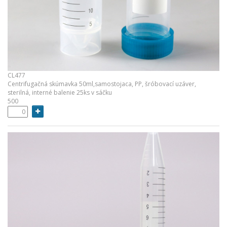
CL477
Centrifugačná skúmavka 50ml,samostojaca, PP, šróbovací uzáver,
sterilná, interné balenie 25ks v sáčku
500