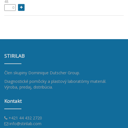
48
STIRILAB
Člen skupiny
Dominique Dutscher Group
.
Diagnostické pomôcky a plastový laboratórny materiál.
Výroba, predaj, distribúcia.
Kontakt
+421 44 432 2720
info@stirilab.com