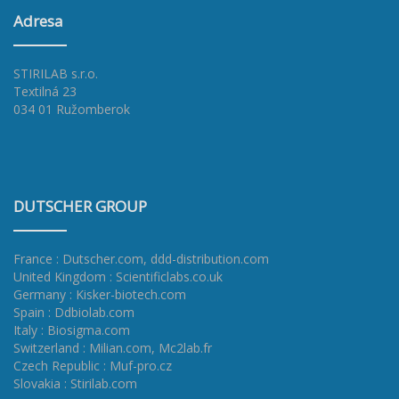
Adresa
STIRILAB s.r.o.
Textilná 23
034 01 Ružomberok
DUTSCHER GROUP
France : Dutscher.com
,
ddd-distribution.com
United Kingdom : Scientificlabs.co.uk
Germany : Kisker-biotech.com
Spain : Ddbiolab.com
Italy : Biosigma.com
Switzerland : Milian.com
,
Mc2lab.fr
Czech Republic : Muf-pro.cz
Slovakia : Stirilab.com