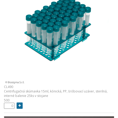
CL490
Centrifugačná skúmavka 15ml, kónická, PP, šróbovací uzáver, sterilná,
interné balenie 25ks v stojane
500