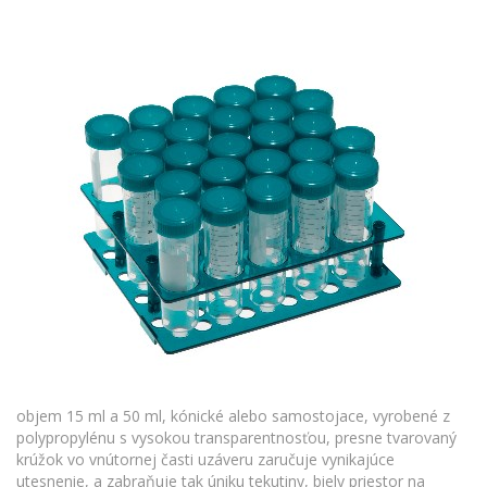
objem 15 ml a 50 ml, kónické alebo samostojace, vyrobené z
polypropylénu s vysokou transparentnosťou, presne tvarovaný
krúžok vo vnútornej časti uzáveru zaručuje vynikajúce
utesnenie, a zabraňuje tak úniku tekutiny, biely priestor na