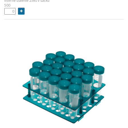
interné balenie 25ks v sáčku
500