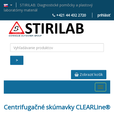
STIRILAB: Diagnostické pomôcky a plastový
laboratórny materiál
+421 44 432 2720
prihlásiť
>
Zobraziť košík
Toggle
navigati
Centrifugačné skúmavky CLEARLine®