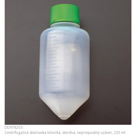
DD978253
Centrifugačná skúmavka kónická, sterilná, nepriepustný uzáver, 225 ml