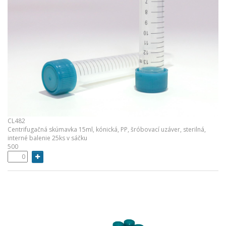
CL482
Centrifugačná skúmavka 15ml, kónická, PP, šróbovací uzáver, sterilná,
interné balenie 25ks v sáčku
500